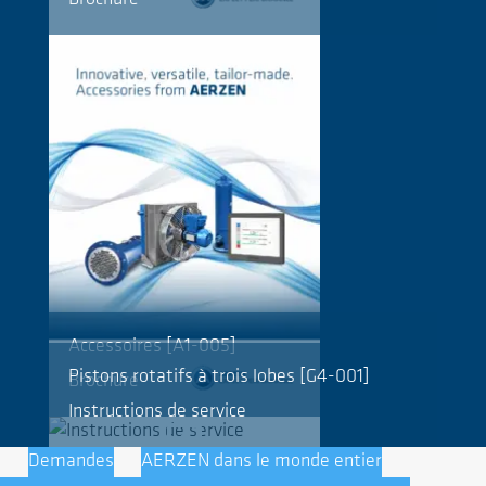
Accessoires [A1-005]
Pistons rotatifs à trois lobes [G4-001]
Brochure
Instructions de service
Demandes
AERZEN dans le monde entier