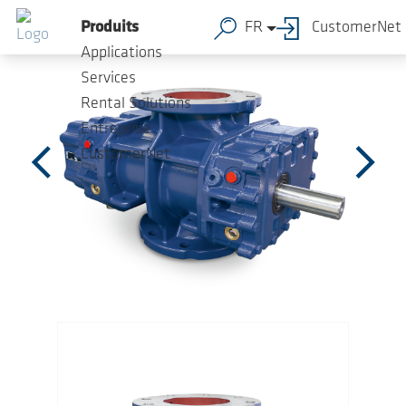
Sauter au contenu principal
Produits
FR
CustomerNet
Applications
Services
Rental Solutions
Entreprise
CustomerNet