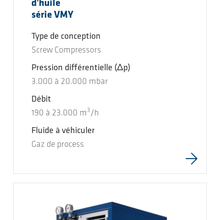
d'huile
série VMY
Type de conception
Screw Compressors
Pression différentielle
(Δp)
3.000
à
20.000
mbar
Débit
3
190
à
23.000
m
/h
Fluide à véhiculer
Gaz de process