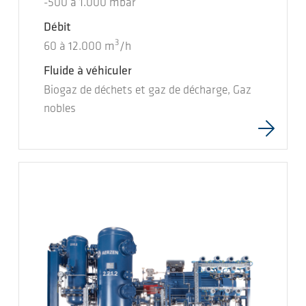
-500
à
1.000
mbar
Débit
3
60
à
12.000
m
/h
Fluide à véhiculer
Biogaz de déchets et gaz de décharge, Gaz
nobles