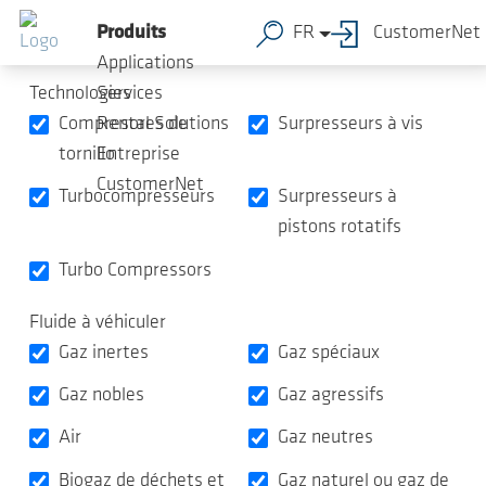
Vue d'ensemble des produits
Sauter au contenu principal
Produits
FR
CustomerNet
Applications
Technologies
Services
Compresores de
Surpresseurs à vis
Rental Solutions
tornillo
Entreprise
CustomerNet
Turbocompresseurs
Surpresseurs à
pistons rotatifs
Turbo Compressors
Fluide à véhiculer
Gaz inertes
Gaz spéciaux
Gaz nobles
Gaz agressifs
Air
Gaz neutres
Biogaz de déchets et
Gaz naturel ou gaz de