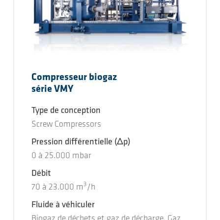
Compresseur biogaz
série VMY
Type de conception
Screw Compressors
Pression différentielle
(Δp)
0
à
25.000
mbar
Débit
3
70
à
23.000
m
/h
Fluide à véhiculer
Biogaz de déchets et gaz de décharge, Gaz