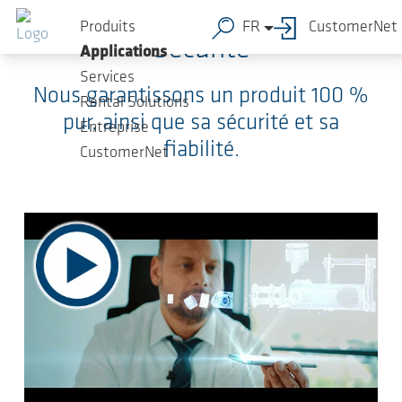
Sauter au contenu principal
Produits
FR
CustomerNet
Sécurité
Applications
Services
Nous garantissons un produit 100 %
Rental Solutions
pur, ainsi que sa sécurité et sa
Entreprise
fiabilité.
CustomerNet