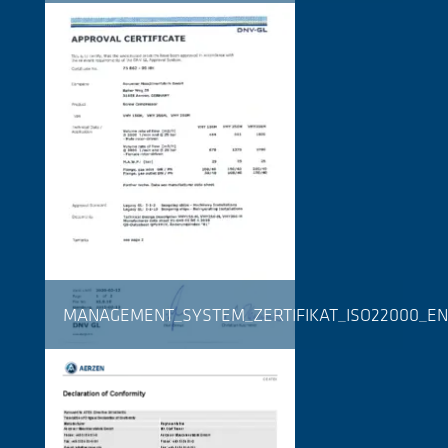
MANAGEMENT_SYSTEM_ZERTIFIKAT_ISO22000_EN.