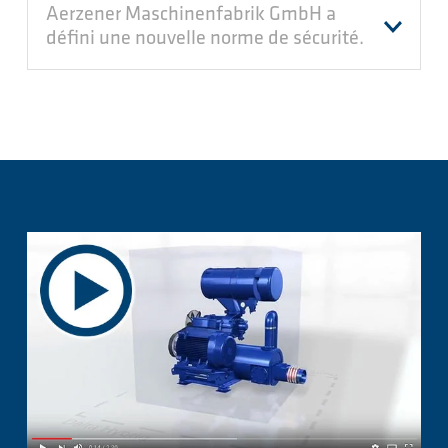
Aerzener Maschinenfabrik GmbH a
défini une nouvelle norme de sécurité.