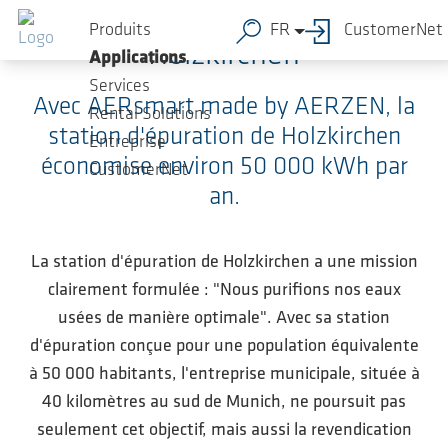
Sauter au contenu principal
Produits
FR
CustomerNet
Holzkirchen
Applications
Services
Avec AERsmart made by AERZEN, la
Rental Solutions
station d'épuration de Holzkirchen
Entreprise
économise environ 50 000 kWh par
CustomerNet
an.
La station d'épuration de Holzkirchen a une mission
clairement formulée : "Nous purifions nos eaux
usées de manière optimale". Avec sa station
d'épuration conçue pour une population équivalente
à 50 000 habitants, l'entreprise municipale, située à
40 kilomètres au sud de Munich, ne poursuit pas
seulement cet objectif, mais aussi la revendication