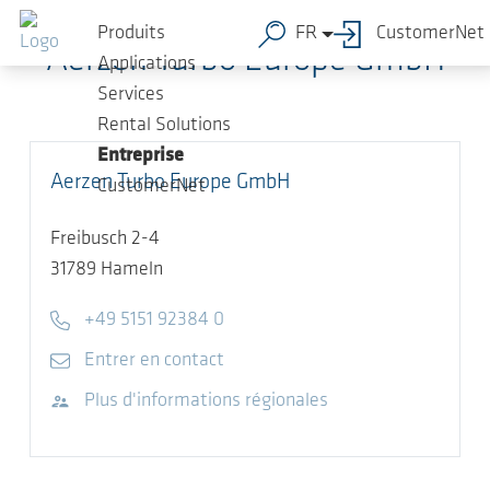
Sauter au contenu principal
Produits
FR
CustomerNet
Aerzen Turbo Europe GmbH
Applications
Services
Rental Solutions
Entreprise
Aerzen Turbo Europe GmbH
CustomerNet
Freibusch 2-4
31789
Hameln
Telephone
+49 5151 92384 0
E-mail
Entrer en contact
Visitez le site Web
Plus d'informations régionales