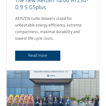
The new Aerzen Turbo AT250-
0.9 S G5plus
AERZEN turbo blowers stand for
unbeatable energy efficiency, extreme
compactness, maximal durability and
lowest life cycle costs.
Read more