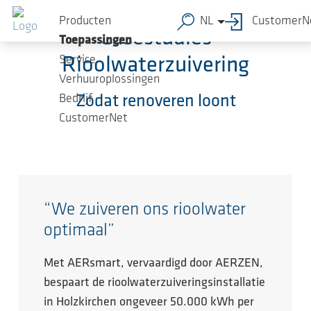
Ga naar de hoofdinhoud
Producten
NL
CustomerN
Casestudies
Toepassingen
Service
Rioolwaterzuivering
Verhuuroplossingen
Bedrijf
Zodat renoveren loont
CustomerNet
“We zuiveren ons rioolwater
optimaal”
Met AERsmart, vervaardigd door AERZEN,
bespaart de rioolwaterzuiveringsinstallatie
in Holzkirchen ongeveer 50.000 kWh per