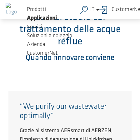
Salta al contenuto principale
Prodotti
IT
CustomerNe
Casi di studio sul
Applicazioni
Servizi
trattamento delle acque
Soluzioni a noleggio
reflue
Azienda
CustomerNet
Quando rinnovare conviene
“We purify our wastewater
optimally”
Grazie al sistema AERsmart di AERZEN,
l'impianto di depurazione di Holzkirchen