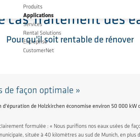
Produits
e cas Traitement des e
Applications
Services
Rental Solutions
Pour qu'il soit rentable de rénover
Entreprise
CustomerNet
s de façon optimale »
n d'épuration de Holzkirchen économise environ 50 000 kW
clairement formulée : « Nous purifions nos eaux usées de faç
municipale, située à 40 kilomètres au sud de Munich, en plus d