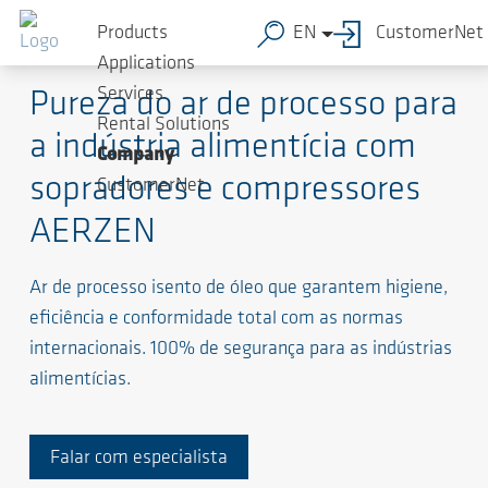
Products
EN
CustomerNet
Quão seguro e limpo está seu ar de processo?
Applications
Services
Pureza do ar de processo para
Rental Solutions
a indústria alimentícia com
Company
sopradores e compressores
CustomerNet
AERZEN
Ar de processo isento de óleo que garantem higiene,
eficiência e conformidade total com as normas
internacionais. 100% de segurança para as indústrias
alimentícias.
Falar com especialista