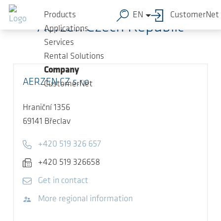
Skip to main content
Products
EN
CustomerNet
Aerzen Czech Republic
Applications
Services
Rental Solutions
Company
AERZEN CZ s.r.o.
CustomerNet
Hraniční 1356
69141
Břeclav
Telephone
+420 519 326 657
Fax
+420 519 326658
E-mail
Get in contact
Visit website
More regional information