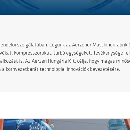
rendelői szolgálatában. Cégünk az Aerzener Maschinenfabrik
úvókat, kompresszorokat, turbó egységeket. Tevékenysége felö
llalkozást is. Az Aerzen Hungária Kft. célja, hogy magas mi
a a környezetbarát technológiai innovációk bevezetésére.