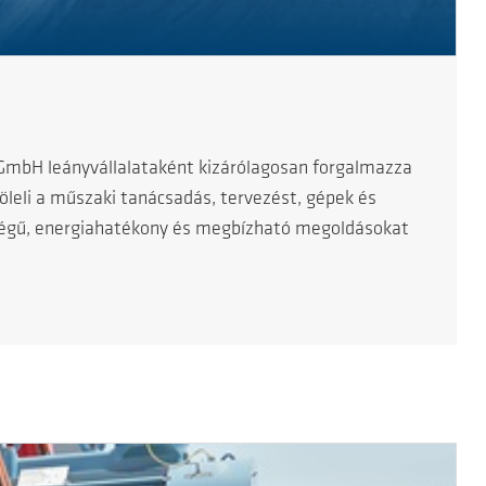
 GmbH leányvállalataként kizárólagosan forgalmazza
leli a műszaki tanácsadás, tervezést, gépek és
nőségű, energiahatékony és megbízható megoldásokat