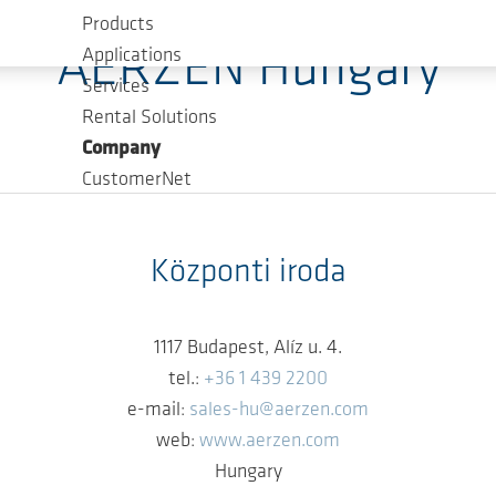
Products
AERZEN Hungary
Applications
Services
Rental Solutions
Company
CustomerNet
Központi iroda
1117 Budapest, Alíz u. 4.
tel.:
+36 1 439 2200
e-mail:
sales-hu@aerzen.com
web:
www.aerzen.com
Hungary