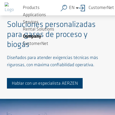
Products
EN
CustomerNet
Soluciones de alto nivel para procesos exigentes
Applications
Services
Soluciones personalizadas
Rental Solutions
para gases de proceso y
Company
biogás
CustomerNet
Diseñados para atender exigencias técnicas más
rigurosas, con máxima confiabilidad operativa.
Hablar con un especialista AERZEN