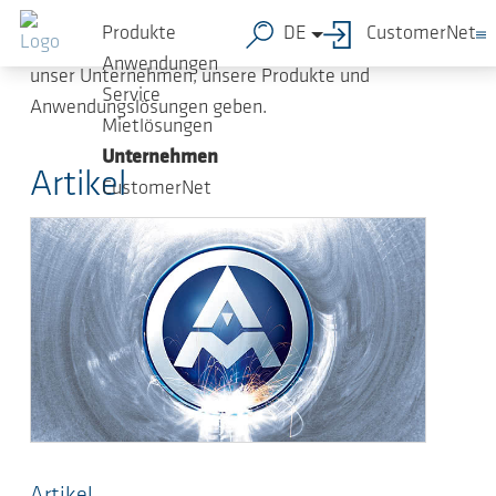
Zum Hauptinhalt springen
Mit der Kundenzeitung „AERZEN com.press“
Produkte
DE
CustomerNet
möchten wir Ihnen umfassende Informationen über
Anwendungen
unser Unternehmen, unsere Produkte und
Service
Anwendungslösungen geben.
Mietlösungen
Unternehmen
Artikel
CustomerNet
Artikel