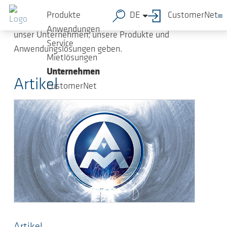
Zum Hauptinhalt springen
Mit der Kundenzeitung „AERZEN com.press“
Produkte
DE
CustomerNet
möchten wir Ihnen umfassende Informationen über
Anwendungen
unser Unternehmen, unsere Produkte und
Service
Anwendungslösungen geben.
Mietlösungen
Unternehmen
Artikel
CustomerNet
Artikel