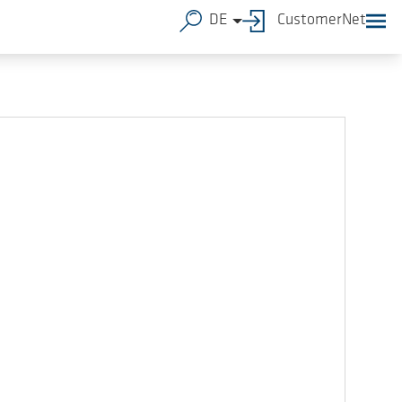
 unsere Produkte und Anwendungslösungen geben.
DE
CustomerNet