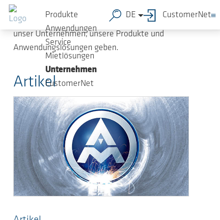
Zum Hauptinhalt springen
Mit der Kundenzeitung „AERZEN com.press“
Produkte
DE
CustomerNet
möchten wir Ihnen umfassende Informationen über
Anwendungen
unser Unternehmen, unsere Produkte und
Service
Anwendungslösungen geben.
Mietlösungen
Unternehmen
Artikel
CustomerNet
Artikel