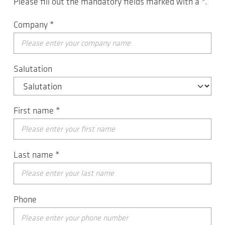
Please fill out the mandatory fields marked with a
*
.
Company
*
Salutation
First name
*
Last name
*
Phone