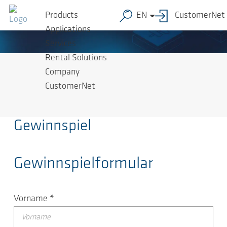
Skip to main content
Products
EN
CustomerNet
Applications
Services
Rental Solutions
Company
CustomerNet
Gewinnspiel
Gewinnspielformular
Vorname
*