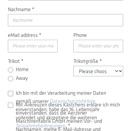
Nachname
*
eMail address
*
Phone
Trikot
*
Trikotgröße
*
Home
Away
Ich bin mit der Verarbeitung meiner Daten
gemäß unserer
Datenschutzrichtlinie
Mit Ankreuzen dieses Kästchens erkläre ich mich
einverstanden, habe das 16. Lebensjahr
einverstanden, dass die Aerzener
vollendet und akzeptiere die weiteren
Maschinenfabrik GmbH meinen Vor- und
Teilnahmebedingungen
.
*
Nachnamen, meine E-Mail-Adresse und