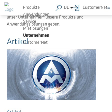
Zum Hauptinhalt springen
Mit der Kundenzeitung „AERZEN com.press“
Produkte
DE
CustomerNet
möchten wir Ihnen umfassende Informationen über
Anwendungen
unser Unternehmen, unsere Produkte und
Service
Anwendungslösungen geben.
Mietlösungen
Unternehmen
Artikel
CustomerNet
Artikel