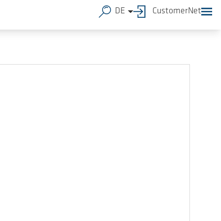
 unsere Produkte und Anwendungslösungen geben.
DE
CustomerNet